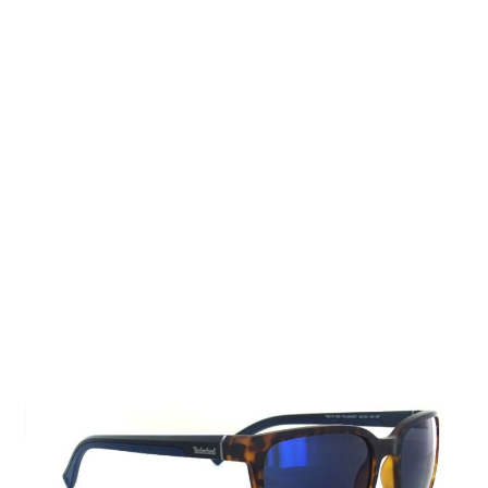
Auf Lager
Lieferzeit: 2-3 Werktage
95,00 €
Inkl. 19% MwSt.
,
zzgl.
Versandkosten
Menge
In den Warenkorb