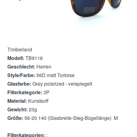
Beschreibung
Timberland
Modell:
TB9116
Geschlecht:
Herren
Style/Farbe:
56D matt Tortoise
Glasfarbe:
Grey polarized - verspiegelt
Filterkategorie:
3P
Material:
Kunstsoff
Gewicht:
23g
Größe:
56-20 140 (Glasbreite-Steg-Bügellänge) M
Filterkategorien:
: