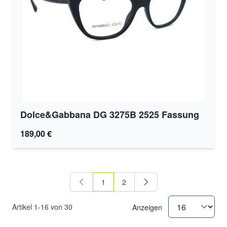
Dolce&Gabbana DG 3275B 2525 Fassung
189,00 €
1
2
Sie lesen gerade Seite
Seite
Artikel
1
-
16
von
30
Anzeigen