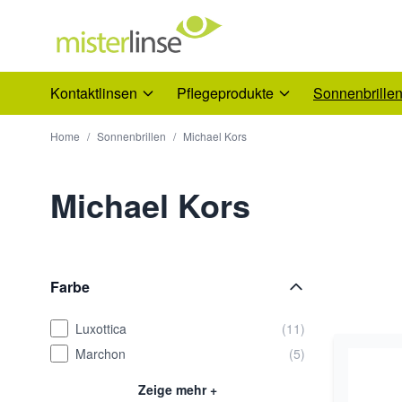
Direkt zum Inhalt
Kontaktlinsen
Pflegeprodukte
Sonnenbrille
Home
/
Sonnenbrillen
/
Michael Kors
Michael Kors
Farbe
Luxottica
(11)
Marchon
(5)
Zeige mehr +