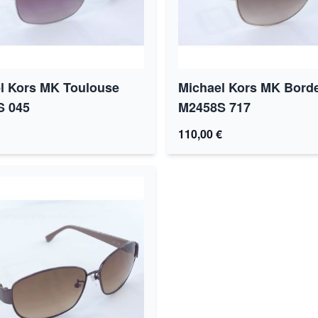
l Kors MK Toulouse
Michael Kors MK Bord
S 045
M2458S 717
110,00 €