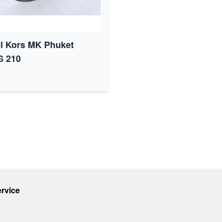
l Kors MK Phuket
S 210
rvice