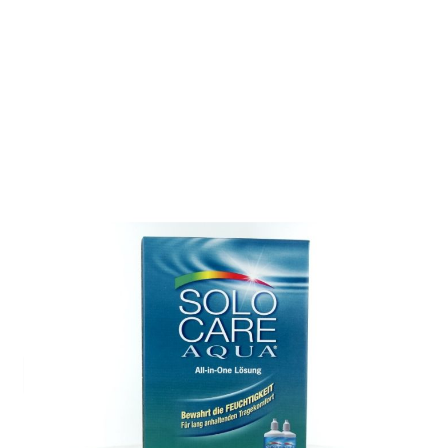
Auf Lager
Lieferzeit: ca. 1-3 Tage
21,95 €
Grundpreis:
30,49 €
/ 1 l
Inkl. 19% MwSt.
,
zzgl.
Versandkosten
Menge
In den Warenkorb