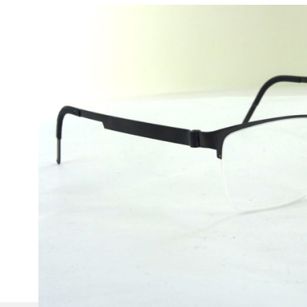
Beschreibung
Lindberg
Modell:
7305
Geschlecht:
Unisex
Style/ Farbe:
U9 Grey
Größe:
53-16-125 (Glasbreite-Steg-Bügellänge) M - L
Gewicht
: 15g
Eigenschaften:
sehr flexibel und leicht
Verglasbar:
Ja, Fortgeschritten
Die Brillenfassungen wurden aus Materialien hergestellt,
Tragekomfort und Widerstandsfähigkeit gewährleisten.
Alle Lindenberg-Brillen werden im Etui geliefert!