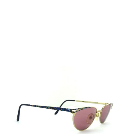
Auf Lager
Lieferzeit: 2-3 Werktage
35,00 €
Inkl. 19% MwSt.
,
zzgl.
Versandkosten
Menge
In den Warenkorb