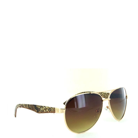
Auf Lager
Lieferzeit: 2-3 Werktage
9,99 €
Inkl. 19% MwSt.
,
zzgl.
Versandkosten
Menge
In den Warenkorb