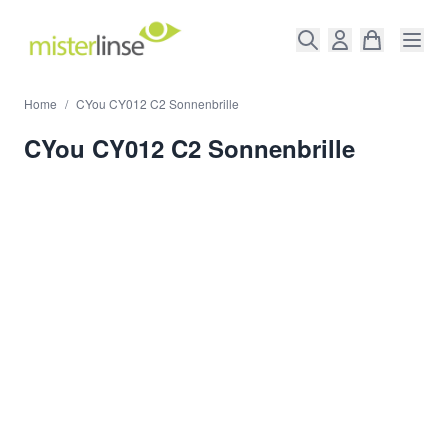
Direkt zum Inhalt
Home
/
CYou CY012 C2 Sonnenbrille
CYou CY012 C2 Sonnenbrille