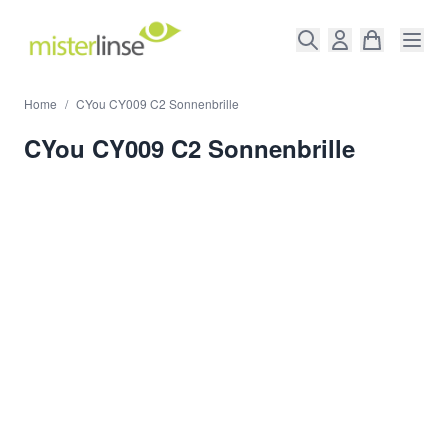
Direkt zum Inhalt
Home
/
CYou CY009 C2 Sonnenbrille
CYou CY009 C2 Sonnenbrille