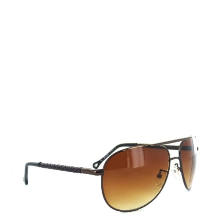
Auf Lager
Lieferzeit: 2-3 Werktage
9,99 €
Inkl. 19% MwSt.
,
zzgl.
Versandkosten
Menge
In den Warenkorb