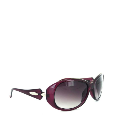
Auf Lager
Lieferzeit: 2-3 Werktage
9,99 €
Inkl. 19% MwSt.
,
zzgl.
Versandkosten
Menge
In den Warenkorb