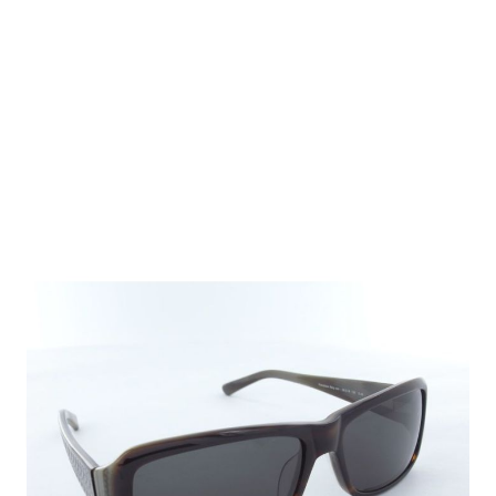
Auf Lager
Lieferzeit: ca. 1-3 Tage
59,95 €
Inkl. 19% MwSt.
,
zzgl.
Versandkosten
Menge
In den Warenkorb