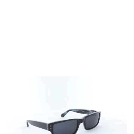
Auf Lager
Lieferzeit: ca. 1-3 Tage
59,95 €
Inkl. 19% MwSt.
,
zzgl.
Versandkosten
Menge
In den Warenkorb